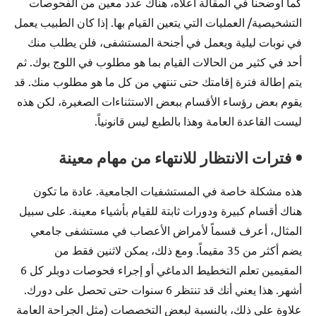
كما أوضحنا في المقالة أعلاه، هناك عدد معين من الفحوصات
التشخيصية/ العمليات التي يتعين القيام بها. إذا كان الطبيب يعمل
في نوبات ليلية ويعمل في أجنحة المستشفى، فلن يطلب منك
أحد في كثير من الحالات القيام بما هو مطلوب في اللوج بوك. ثم
يتم إطالة فترة إقامتك حتى تنتهي من كل ما هو مطلوب منك. قد
يقوم بعض رؤساء الأقسام ببعض الاستثناءات الصغيرة، لكن هذه
ليست القاعدة العامة وهذا بالطبع ليس قانونياً.
• فترات الانتظار للانتهاء من مهام معينة
هذه مشكلة خاصة في المستشفيات الجامعية. عادة ما تكون
هناك أقسام كبيرة ودورات ثابتة للقيام بأشياء معينة. على سبيل
المثال، أعرف قسماً لأمراض الأعصاب في مستشفى جامعي
يضم أكثر من 35 مقيماً. ومع ذلك، يمكن لاثنين فقط من
المقيمين تعلم التخطيط الدماغي أو إجراء فحوصات دوبلر كل 6
أشهر. هذا يعني أنك قد تنتظر 6 سنوات حتى تحصل على دورك.
علاوة على ذلك، بالنسبة لبعض التخصصات (مثل الجراحة العامة