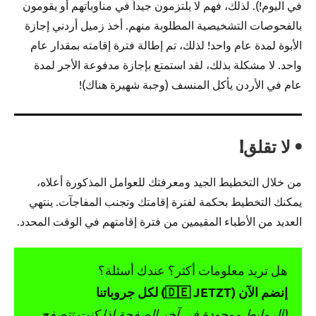
في اليوم!). لذلك، فهم لا يلتزمون جيداً في مناوباتهم أو يقومون
بالفحوصات التشخيصية المطلوبة منهم. أخذ زميل أردني إجازة
الأبوة لمدة عام واحد! لذلك، تم إطالة فترة إقامته بمقدار عام
واحد. لا مشكلة بذلك، لقد استمتع بإجازة مدفوعة الأجر لمدة
عام في الأردن يأكل المنسف (وجبة شهيرة هناك)!
• لا تقلق!
من خلال التخطيط الجيد ومعرفتك للعوامل المذكورة أعلاه،
يمكنك التخطيط بحكمة لفترة إقامتك وتجنب المفاجآت. ينتهي
العديد من الأطباء المقيمين من فترة إقامتهم في الوقت المحدد.
هل تريد معلومات أكثر؟ عندك أسئلة؟
إنضم الآن (🇩🇪 JETZT) لكل جروباتنا
(الروابط موجودة في آخر الصفحة إذا كنت تتصفح