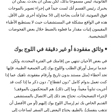
القانونية، ليس مسموحاً بذلك، لكن يمكن أن يحدث. يمكن أن
يخبرك رئيس القسم أنك لست جيداً في إجراء تصوير بالموجات
فوق الصوتية، لذا فأنت بحاجة إلى 50 محاولة أخرى على الأقل.
هذه في الواقع مشكلة في المستشفيات حيث لا يستطيع الأطباء
المقيمون إثبات مقدار ما فعلوه بالضبط خلال بعض الفحوصات
التشخيصية.
• وثائق مفقودة أو غير دقيقة في اللوج بوك
في بعض الأحيان تنتهي من إقامتك في الفترة المحددة، ولكن
عندما ترسل أوراق الطلب واللوج بوك إلى الجمعية الطبية، فإنها
تجد أخطاء (مثل مستند بدون تاريخ وأرقام مفقودة، ناهيك عما إذا
كنت تعمل بدوام كامل “دون انقطاع”، دون ذكر ما إذا كنت قد
أجريت تناوباً معيناً، وما إلى ذلك). هم المتحكمون بالموقف!
لإجراء التصحيحات، تحتاج بعد ذلك إلى الاتصال بالمستشفى
القديم الخاص بك ثم إرسال اللوج بوك إليهم (أو من الأفضل أن
تذهب بنفسك). بالطبع، يحتاج البعض إلى السفر لساعات إلى