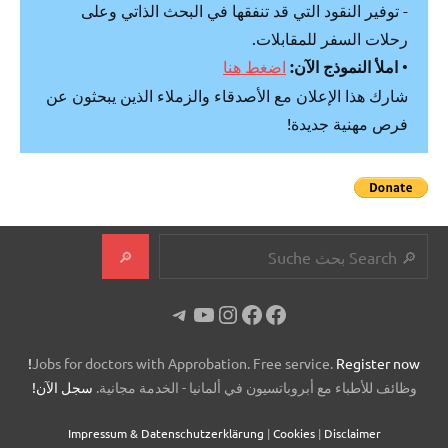
- توفير النقود التي قد تنفقها في البحث الذاتي وعلى
رحلات السفر للمقابلات.
•
املأ النموذج الآن:
اضغط هنا
شارك هذا الإعلان مع الأصدقاء والزملاء الذين يبحثون عن
فرص مهنية جديدة!
البحث
🔎
فيسبوك
فيسبوك
يوتيوب
إنستجرام
تيليجرام
Jobs for doctors with Approbation. Free service.
Register now!
وظائف للأطباء مع أبروباتسيون في ألمانيا - الخدمة مجانية.
سجل الآن!
Impressum & Datenschutzerklärung
|
Cookies
|
Disclaimer