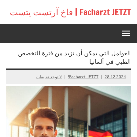
لتجاوز
Facharzt JETZT | فاخ آرتست يتست
لى
Free
لمحتوى
interactive
community
for
doctors
العوامل التي يمكن أن تزيد من فترة التخصص
in
Germany,
الطبي في ألمانيا
Switzerland,
and
28.12.2024
Facharzt JETZT!
لا توجد تعليقات
Austria