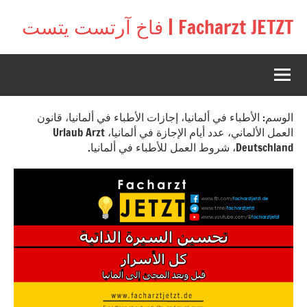
لتجاوز
Facharzt JETZT | فاخ آرتست يتست
لى
Free
لمحتوى
interactive
community
for
doctors
الوسم:
الأطباء في ألمانيا، إجازات الأطباء في ألمانيا، قانون
in
العمل الألماني، عدد أيام الإجازة في ألمانيا، Urlaub Arzt
Germany,
Deutschland، شروط العمل للأطباء في ألمانيا.
Switzerland,
and
Austria