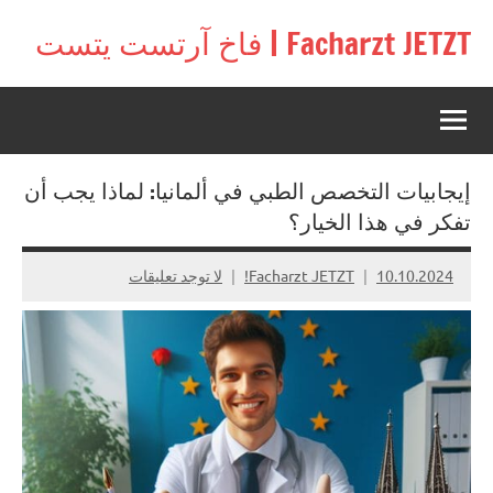
لتجاوز
Facharzt JETZT | فاخ آرتست يتست
لى
Free
لمحتوى
interactive
community
for
doctors
إيجابيات التخصص الطبي في ألمانيا: لماذا يجب أن
in
Germany,
تفكر في هذا الخيار؟
Switzerland,
and
10.10.2024
Facharzt JETZT!
لا توجد تعليقات
Austria