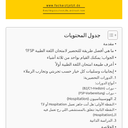
جدول المحتويات
• مقدمة
• ما هي أفضل طريقة للتحضير لامتحان اللغة الطبية FSP؟
• الجواب: يمكنك القيام بواحد من ثلاثة أشياء
• أعرف طبيعة امتحان اللغة الطبية أولاً
• إيجابيات وسلبيات كل خيار حسب تجربتي وتجارب الزملاء
1. الدورات التحضيرية:
• أنواع الدورات:
– دورات (B2/C1-Medizin)
– دورات (FSP-Vorbereitung)
2. الهوسبيتاسيون (Hospitation)
• النقطة الأولى: هل أنت جاهز تعمل Hospitation أو لا؟
• النقطة الثانية: تتعلق بالمستشفى اللي رح تعمل فيه
الـ(Hospitation)
3. الدراسة الذاتية
• الخلاصة