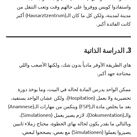
واستفادوا كويس ووفروا على حالهم وقت وتعب التنقل من
مدينة لمدينة، ولكن كل ما كان الـ(Hausarztzentrum) أكبر
كانت الفائدة أكبر.
3. الدراسة الذاتية
هاي الطريقة الأوفر مادياً بدون شك، ولكنها الأصعب واللي
محتاجة جهد أكبر.
ممكن الواحد يدرس المادة لحاله في البيت، وما يوخذ دورة
تحضيرية ولا يعمل (Hospitation)، ولكن عشان الواحد يستفيد،
بعد ما يخلص مادة الـ(FSP) ويتكمن من مهارات الـ(Anamnese)
والـ(Dokumentation)، لازم يصير يعمل (Simulationen)،
وبالتالي ما بقدر يكون لحاله بهاي الخطوة، محتاج زملاء ثانيين
يصيروا يعملوا (Simulationen) مع بعض، يصححوا لبعض،