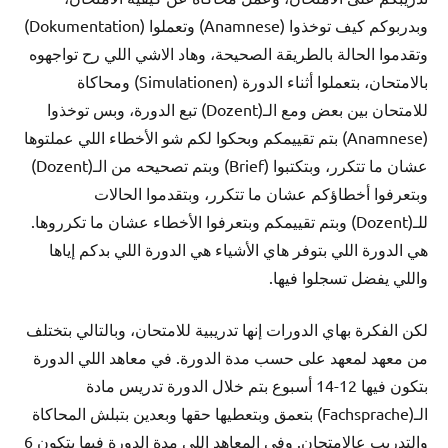
وبدربوكم كيف توخذوا (Anamnese) وتعملوا (Dokumentation)
وتقدموا الحالة بالطريقة الصحيحة، وهاد الاشي اللي رح تواجهوه
بالامتحان، بتعملوا أثناء الدورة (Simulationen) ومحاكاة
للامتحان بين بعض ومع الـ(Dozent) تبع الدورة، وبس توخذوا
(Anamnese) بتم تقييمكم وبحكوا لكم شو الأخطاء اللي عملتوها
عشان ما تتكرر، وبتكتبوا (Brief) وبتم تصحيحه من الـ(Dozent)
وبتعرفوا أخطاؤكم عشان ما تتكرر، وبتقدموا الحالات
للـ(Dozent) وبتم تقييمكم وبتعرفوا الأخطاء عشان ما تكرروها.
هي الدورة اللي بتوفر هاي الأشياء هي الدورة اللي بدكم إياها
واللي يفضل تسجلوا فيها.
لكن الفكرة بهاي الدورات إنها تدريبية للامتحان، وبالتالي بتختلف
من معهد لمعهد على حسب مدة الدورة. في معاهد اللي الدورة
بتكون فيها 12-14 أسبوع بتم خلال الدورة تدريس مادة
الـ(Fachsprache) بتعمق وبتعطيها حقها وبعدين بتبلش المحاكاة
والتدريب عالامتحان. وفي المعاهد اللي مدة الدورة فيها بتكون 6