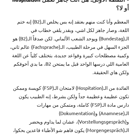
أو لا؟
المعظم وأنا كنت منهم بعتقد إنه بس يخلص الـ(B2) إنه ختم
اللغة، وصار جاهز لكل اشي، وبقدر يلقي خطاب في
الـ(Bundestag) ويوحد الشعب الألماني. لكن صدقاً الـ(B2) هو
الجزء السهل في مرحلة الطبيب، الـ(Fachsprache) عالم ثاني،
وكمية مصطلحات كبيرة وقواعد جديدة، بتختلف كلياً عن اللغة
العامية اللي درسها الواحد قبل ما يمتحن B2، ما بدي أخوفكم
ولكن هاي الحقيقة.
الفائدة من الـ(Hospitation) لامتحان الـ(FSP) كويسة وممكن
تكون عظيمة وعظيمة جداً ولكن بشرط، إنه الطبيب يكون
دارس مادة الـ(FSP) كاملة، ومتمكن من مهارات
الـ(Anamnese) و(Dokumentation)
و(Vorstellungsgespräch)، عشان لما يداوم ويحضر
الـ(Morgengespräch) يكون فاهم شو الأطباء قاعدين بحكوا،