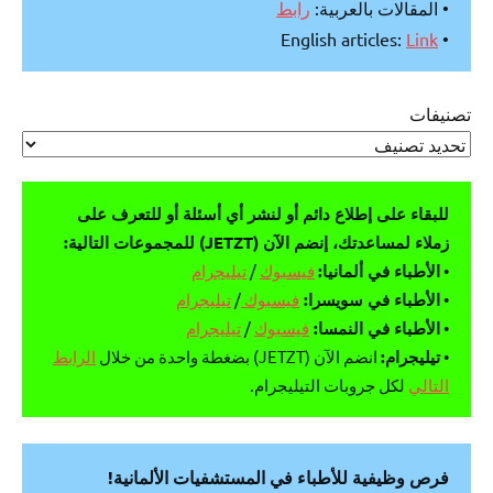
• المقالات بالعربية:
رابط
Link
• English articles:
تصنيفات
للبقاء على إطلاع دائم أو لنشر أي أسئلة أو للتعرف على
زملاء لمساعدتك، إنضم الآن (JETZT) للمجموعات التالية:
•
الأطباء في ألمانيا:
فيسبوك
/
تيليجرام
•
الأطباء في سويسرا:
فيسبوك
/
تيليجرام
•
الأطباء في النمسا:
فيسبوك
/
تيليجرام
•
تيليجرام:
انضم الآن (JETZT) بضغطة واحدة من خلال
الرابط
التالي
لكل جروبات التيليجرام.
فرص وظيفية للأطباء في المستشفيات الألمانية!