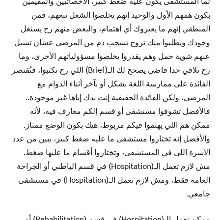
لما المستشفى يكون عليه ضغط كبير، الأخصائيين والمقيمين
بكون همهم الأول والوحيد إنهم يخلصوا الشغل تبعهم، فمن
المنطقي إنهم ما يعيروك أي اهتمام، والبعض منهم رح يستغل
وجودك ويطلبوا منك تروح تسحب دم من المرضى عشان تشيل
عنهم شوية حمل وهم يقدروا يخلصوا مسؤولياتهم الأخرى، وما
رح تلاقي حدا فاضي يصحح لك الـ(Brief) اللي رح تكتبوا، فتُقتصر
الفائدة على ممارسة اللغة بشكل أو بآخر أثناء الدوام مع
المرضى، ولكن الفائدة الحقيقية إنت بدك إياها غير موجودة..
فالأفضل تشوفوا مستشفى أو قسم إلكم معارف فيه، لأنه
ممكن هم اللي يهتموا فيكم مزبوط، هيك بكون الوضع ممتاز.
والأفضل إنه تختاروا مستشفى ما عليه ضغط كبير، ببين من عدد
الأسرة اللي في المستشفى، وتختاروا أقسام ما عليها ضغط.
مش لازم تعمل الـ(Hospitation) في قسم الباطني أو الجراحة
العامة فقط، ومش لازم تعمل الـ(Hospitation) في مستشفى
جامعي.
ممكن تعمل الـ(Hospitation) في قسم (Rehabilitation) أو