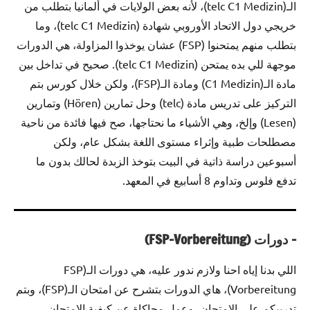
الـ(telc C1 Medizin)، لأنه بعض الولايات في ألمانيا بتطلب من
خريجي دول الاتحاد الأوروبي شهادة (telc C1 Medizin)، وما
بتطلب منهم يمتحنوا (FSP) عشان يوخذوا المزاولة، هي الدورات
موجهة للي بده يمتحن (telc C1 Medizin). صحيح في تداخل بين
مادة الـ(C1 Medizin) ومادة الـ(FSP)، ولكن خلال كورس بتم
التركيز على تدريس مادة (telc) وحل تمارين (Hören) وتمارين
(Lesen) وإلخ، وهي الأشياء ما نحتاجها، صح فيها فائدة من ناحية
مصطلحات طبية وإثراء مستوى اللغة بشكل عام، ولكن
أسبوعين دراسة ذاتية في البيت بتوخذ الزبدة لحالك بدون ما
تدفع فلوس وتداوم 8 أسابيع في المعهد.
– دورات (FSP-Vorbereitung)
اللي بدنا إياه احنا ولازم ندور عليه، هي دورات الـ(FSP
Vorbereitung)، هاي الدورات بتشرح عن امتحان الـ(FSP)، وبتم
تدريبكم على الامتحان، وعمل محاكاة عن كيفية الامتحان،