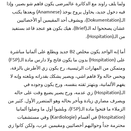
ولما يلف راوند مع الدكاترة عالمرضى يكون فاهم شو بصير، وإذا
فيه دخول جديد، يحاول يروح يوخذ (Anamnese) وبعدها يكتب
الـ(Dokumentation)، ويشوف أحد المقيمين أو الأخصائيين
عشان يصححوا له الـ(Brief)، هيك بكون هو عنجد قاعد بستفيد
من الـ(Hospitation).
أما إنه الواحد يكون مخلص B2 جديد ويطلع على ألمانيا مباشرة
على (Hospitation) بدون ما يكون فاتح ولا دارس مادة الـ(FSP)
ومتمكن من المهارات الرئيسية، رح يكون زي الأطرش بالزفة،
ويحس حاله ولا فاهم اشي، ويصير يشكك بقدراته وبلغته وإنه لا
يفهم الألمانية، وبتهتز ثقته بنفسه، ورح يكون وجوده في
الـ(Hospitation) زي عدمه، ورح يصير يضيع وقت على حاله
ويصرف مصاري زيادة ويأخر بحاله وهو المتضرر الأول. كثير من
الزملاء ما فتحوا مادة الـ(FSP)، وبلشوا أول ما وصلوا ألمانيا
(Hospitation) في أقسام (Kardiologie) وفي مستشفيات
محترمة جداً وحواليهم أخصائيين ومقيمين عرب، ولكن كانوا زي