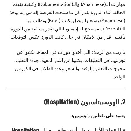
مهارات الـ(Anamnese) والـ(Dokumentation) وكيفية تقديم
الحالة، أثناء الدورة بقدر كل ما سنحت الفرصة إله في إنه يوخذ
(Anamnese) بستغلها وبظل يكتب (Brief) ويطلب من
الـ(Dozent) إنه يصحح له إياه، وبالتالي بقدر يستفيد من الدورة
بأقصى قدر من الإمكان في حال كانت الدورة عكس التوقعات.
يا ريت من الزملاء اللي أخذوا دورات في المعاهد يكتبوا عن
تجربتهم في التعليقات، يكتبوا عن اسم المعهد، جودة التعليم،
مخرجات التعلم والوقت والسعر وعدد الطلاب في الكورس
الواحد.
2. الهوسبيتاسيون (Hospitation)
يعتمد على نقطتين رئيسيتين:
• النقطة الأولى: هل أنت جاهز تعمل Hospitation