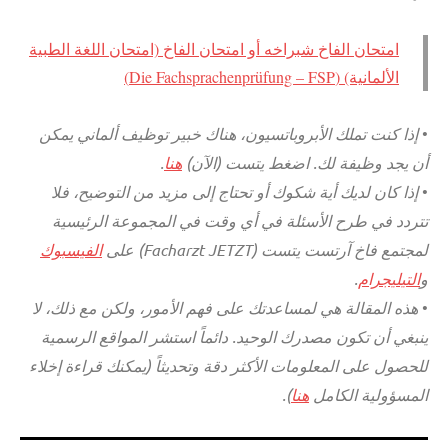
امتحان الفاخ شبراخه أو امتحان الفاخ (امتحان اللغة الطبية
الألمانية) (Die Fachsprachenprüfung – FSP)
•
إذا كنت تملك الأبروباتسيون، هناك خبير توظيف ألماني يمكن
أن يجد وظيفة لك. اضغط يتست (الآن)
هنا
.
•
إذا كان لديك أية شكوك أو تحتاج إلى مزيد من التوضيح، فلا
تتردد في طرح الأسئلة في أي وقت في المجموعة الرئيسية
لمجتمع فاخ آرتست يتست (Facharzt JETZT) على
الفيسبوك
و
التيليجرام
.
•
هذه المقالة هي لمساعدتك على فهم الأمور، ولكن مع ذلك، لا
ينبغي أن تكون مصدرك الوحيد. دائماً استشر المواقع الرسمية
للحصول على المعلومات الأكثر دقة وتحديثاً (يمكنك قراءة إخلاء
المسؤولية الكامل
هنا
).