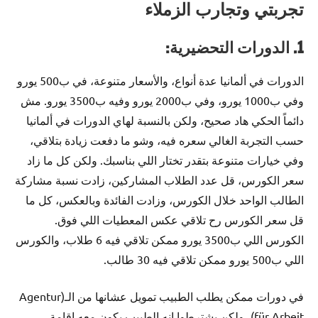
تجربتي وتجارب الزملاء
1. الدورات التحضيرية:
الدورات في ألمانيا عدة أنواع، والأسعار متنوعة، في ب500 يورو
وفي ب1000 يورو، وفي ب2000 يورو وفيه ب3500 يورو. مش
دائماً الحكي هاد صحيح، ولكن بالنسبة لهاي الدورات في ألمانيا
حسب التجربة الغالي سعره فيه، وشو ما دفعت زيادة بتلاقي،
وفي خيارات متنوعة بتقدر تختار اللي بناسبك. ولكن كل ما زاد
سعر الكورس، قل عدد الطلاب المشاركين، زادت نسبة مشاركة
الطالب الواحد خلال الكورس، وزادت الفائدة وبالعكس، كل ما
قل سعر الكورس رح تلاقي عكس المعطيات اللي فوق.
الكورس اللي ب3500 يورو ممكن تلاقي فيه 6 طلاب، والكورس
اللي ب500 يورو ممكن تلاقي فيه 30 طالب.
في دورات ممكن يطلب الطبيب تمويل عشانها من الـ(Agentur
für Arbeit)، ولكن بشترطوا إنه الطبيب يكون معه إقامة