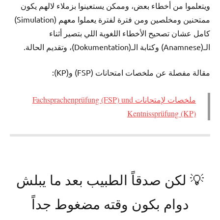
ويتعلموا من أخطاء بعض، وممكن يستعينوا بزملاء لالهم يكون
ممتحنين ومخلصين ومن فترة لفترة يعملوا معهم (Simulation)
كامل عشان تصحيح الأخطاء اللغوية اللي بتصير أثناء
الـ(Anamnese) وكتابة الـ(Dokumentation)، وتقديم الحالة.
مقالة مفصلة عن ملخصات امتحانات (FSP) و(KP):
ملخصات لإمتحانات Fachsprachenprüfung (FSP) und
Kentnissprüfung (KP)
💡 لكن صدقاً الطبيب بعد ما يبلش
دوام بكون وقته مضغوط جداً