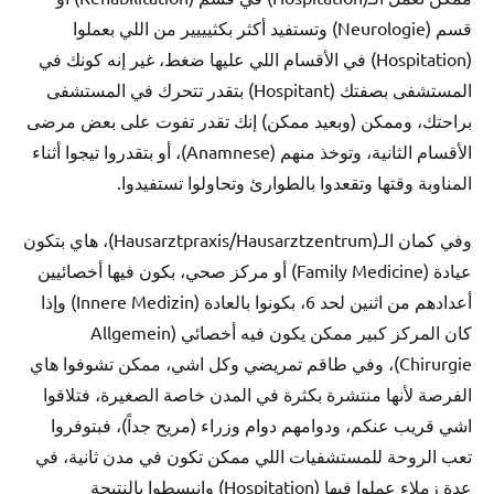
قسم (Neurologie) وتستفيد أكثر بكثيييير من اللي بعملوا
(Hospitation) في الأقسام اللي عليها ضغط، غير إنه كونك في
المستشفى بصفتك (Hospitant) بتقدر تتحرك في المستشفى
براحتك، وممكن (وبعيد ممكن) إنك تقدر تفوت على بعض مرضى
الأقسام الثانية، وتوخذ منهم (Anamnese)، أو بتقدروا تيجوا أثناء
المناوبة وقتها وتقعدوا بالطوارئ وتحاولوا تستفيدوا.
وفي كمان الـ(Hausarztpraxis/Hausarztzentrum)، هاي بتكون
عيادة (Family Medicine) أو مركز صحي، بكون فيها أخصائيين
أعدادهم من اثنين لحد 6، بكونوا بالعادة (Innere Medizin) وإذا
كان المركز كبير ممكن يكون فيه أخصائي (Allgemein
Chirurgie)، وفي طاقم تمريضي وكل اشي، ممكن تشوفوا هاي
الفرصة لأنها منتشرة بكثرة في المدن خاصة الصغيرة، فتلاقوا
اشي قريب عنكم، ودوامهم دوام وزراء (مريح جداً)، فبتوفروا
تعب الروحة للمستشفيات اللي ممكن تكون في مدن ثانية، في
عدة زملاء عملوا فيها (Hospitation) وانبسطوا بالنتيجة