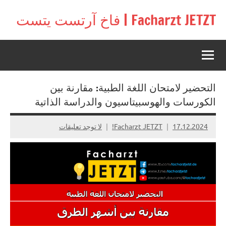
لتجاوز
Facharzt JETZT | فاخ آرتست يتست
لى
Free
لمحتوى
interactive
community
for
doctors
التحضير لامتحان اللغة الطبية: مقارنة بين
in
Germany,
الكورسات والهوسبيتاسيون والدراسة الذاتية
Switzerland,
and
17.12.2024
Facharzt JETZT!
لا توجد تعليقات
Austria