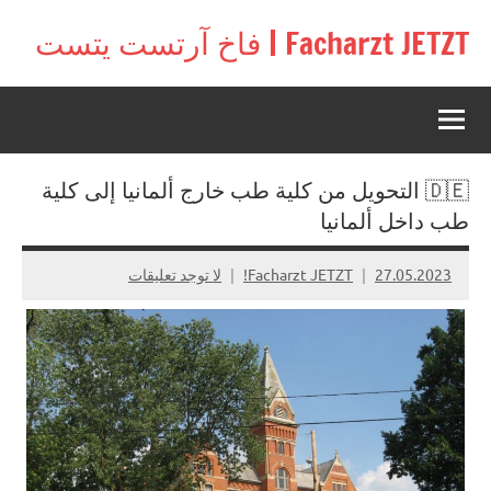
لتجاوز
Facharzt JETZT | فاخ آرتست يتست
لى
Free
لمحتوى
interactive
community
for
doctors
🇩🇪 التحويل من كلية طب خارج ألمانيا إلى كلية
in
Germany,
طب داخل ألمانيا
Switzerland,
and
27.05.2023
Facharzt JETZT!
لا توجد تعليقات
Austria