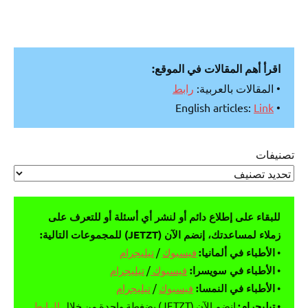
اقرأ أهم المقالات في الموقع:
• المقالات بالعربية:
رابط
Link
• English articles:
تصنيفات
للبقاء على إطلاع دائم أو لنشر أي أسئلة أو للتعرف على
زملاء لمساعدتك، إنضم الآن (JETZT) للمجموعات التالية:
•
الأطباء في ألمانيا:
فيسبوك
/
تيليجرام
•
الأطباء في سويسرا:
فيسبوك
/
تيليجرام
•
الأطباء في النمسا:
فيسبوك
/
تيليجرام
•
تيليجرام:
انضم الآن (JETZT) بضغطة واحدة من خلال
الرابط