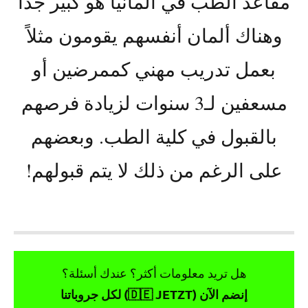
مقاعد الطب في ألمانيا هو كبير جداً
وهناك ألمان أنفسهم يقومون مثلاً
بعمل تدريب مهني كممرضين أو
مسعفين لـ3 سنوات لزيادة فرصهم
بالقبول في كلية الطب. وبعضهم
على الرغم من ذلك لا يتم قبولهم!
هل تريد معلومات أكثر؟ عندك أسئلة؟
إنضم الآن (🇩🇪 JETZT) لكل جروباتنا