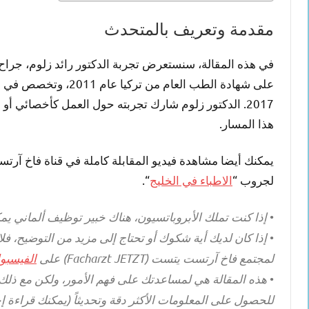
مقدمة وتعريف بالمتحدث
في هذه المقالة، سنستعرض تجربة الدكتور رائد زلوم، جراح
على شهادة الطب العام
2017. الدكتور زلوم شارك تجربته حول العمل كأخصائي 
هذا المسار.
يمكنك أيضا مشاهدة فيديو المقابلة كاملة في قناة فاخ آر
لجروب “
الاطباء في الخليج
“.
•
إذا كنت تملك الأبروباتسيون، هناك خبير توظيف ألماني ي
•
إذا كان لديك أية شكوك أو تحتاج إلى مزيد من التوضيح، ف
لمجتمع فاخ آرتست يتست (Facharzt JETZT) على
الفيسبو
•
هذه المقالة هي لمساعدتك على فهم الأمور، ولكن مع ذلك، 
للحصول على المعلومات الأكثر دقة وتحديثاً (يمكنك قراءة إ