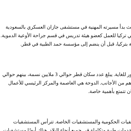
 حيث بدأ مسيرته المهنية في مستشفى جازان العسكري بالسعودية
 “نير إيست” في تركيا للعمل كعضو هيئة تدريس في قسم جراحة الأوعية الدموية.
قطر هي دولة خليجية صغيرة ولكنها تتمتع بنظام صحي متطور للغاية. يبلغ عدد سكان قطر حوالي 3 ملايين نسمة، بينهم حوالي
 هم من الأجانب. الدوحة هي العاصمة والمركز الرئيسي للأعمال
 تتمتع بأهمية خاصة.
يات الحكومية والمستشفيات الخاصة. تترأس المستشفيات
ت طبية متكاملة في جميع أنحاء البلاد. هناك أيضًا مستشفيات