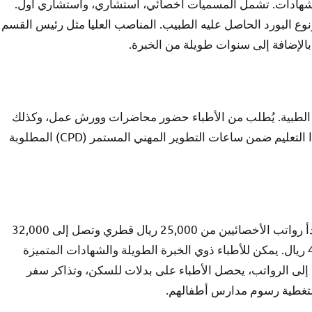
الشهادات. تشمل المسميات أخصائي، استشاري، واستشاري أول.
وع البورد الحاصل عليه الطبيب. المناصب العليا مثل رئيس القسم
بالإضافة إلى سنوات طويلة من الخبرة.
سة الطبية. يُطلب من الأطباء حضور محاضرات وورش عمل، وكذلك
قراءة مقالات طبية وتحديث معارفهم باستمرار. يُحتسب هذا التعليم ضمن ساعات التطوير المهني المستمر (CPD) المطلوبة
الرواتب في قطر تعتمد على المسمى الوظيفي والخبرة. تبدأ رواتب الأخصائيين من 25,000 ريال قطري وتصل إلى 32,000
ريال، بينما تتراوح رواتب الاستشاريين بين 35,000 و45,000 ريال. يمكن للأطباء ذوي الخبرة الطويلة والشهادات المتميزة
90 ريال أو أكثر. بالإضافة إلى الرواتب، يحصل الأطباء على بدلات للسكن، وتذاكر سفر
 لتغطية رسوم مدارس أطفالهم.