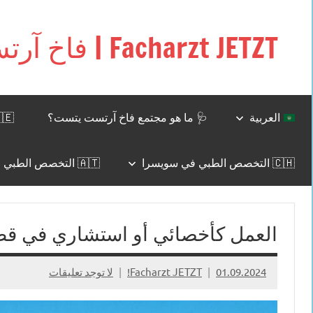
التجاوز
إلى
Facharzt JETZT | فاخ آرتست يتست
المحتوى
Free
interactive
community
for
العربية
🩺 ما هو مجتمع فاخ آرتست يتست؟
🇩🇪 وظائف للأطباء في ألما
doctors
in
🇨🇭 التخصص الطبي في سويسرا
🇦🇹 التخصص الطبي في النمسا
Germany,
Switzerland,
and
Austria
العمل كأخصائي أو استشاري في قطر (
01.09.2024
Facharzt JETZT!
لا توجد تعليقات