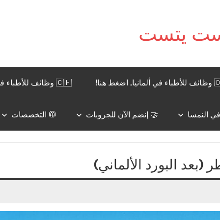
نيا. اضغط هنا!
🇨🇭 وظائف للأطباء في سويسرا. اضغط هنا!
🤝 إنضم الآن للجروبات
🥼 التخصصات
بعد البورد الألماني)