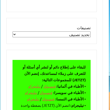
تصنيفات
للبقاء على إطلاع دائم أو لنشر أي أسئلة أو
للتعرف على زملاء لمساعدتك، إنضم الآن
(JETZT) للمجموعات التالية:
•
الأطباء في ألمانيا:
فيسبوك
/
تيليجرام
•
الأطباء في سويسرا:
فيسبوك
/
تيليجرام
•
الأطباء في النمسا:
فيسبوك
/
تيليجرام
•
تيليجرام:
انضم الآن (JETZT) بضغطة واحدة