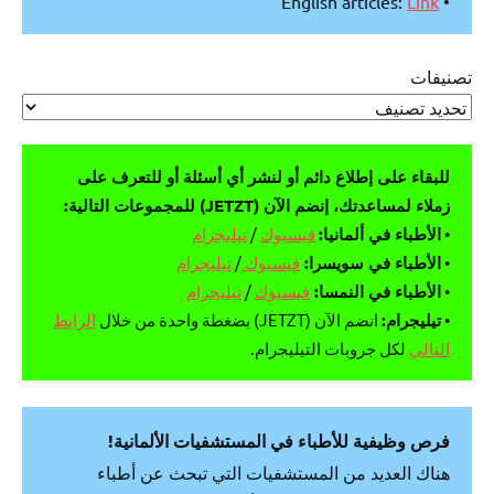
Link
• English articles:
تصنيفات
للبقاء على إطلاع دائم أو لنشر أي أسئلة أو للتعرف على
زملاء لمساعدتك، إنضم الآن (JETZT) للمجموعات التالية:
•
الأطباء في ألمانيا:
فيسبوك
/
تيليجرام
•
الأطباء في سويسرا:
فيسبوك
/
تيليجرام
•
الأطباء في النمسا:
فيسبوك
/
تيليجرام
•
تيليجرام:
انضم الآن (JETZT) بضغطة واحدة من خلال
الرابط
التالي
لكل جروبات التيليجرام.
فرص وظيفية للأطباء في المستشفيات الألمانية!
هناك العديد من المستشفيات التي تبحث عن أطباء