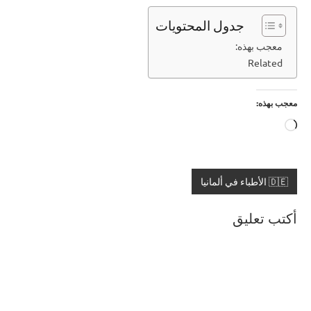
جدول المحتويات
معجب بهذه:
Related
معجب بهذه:
جاري
التحميل…
🇩🇪 الأطباء في ألمانيا
أكتب تعليق