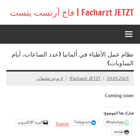
لتجاوز
Facharzt JETZT | فاخ آرتست يتست
لى
Free
لمحتوى
interactive
community
for
doctors
نظام عمل الأطباء في ألمانيا (عدد الساعات، أيام
in
Germany,
المناوبات)
Switzerland,
and
29.05.2023
Facharzt JETZT!
لا توجد تعليقات
Austria
Coming soon
شارك هذا الموضوع:
WhatsApp
Telegram
البريد الإلكتروني
Tweet
طباعة