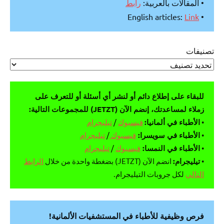
• المقالات بالعربية:
رابط
Link
• English articles:
تصنيفات
للبقاء على إطلاع دائم أو لنشر أي أسئلة أو للتعرف على
زملاء لمساعدتك، إنضم الآن (JETZT) للمجموعات التالية:
•
الأطباء في ألمانيا:
فيسبوك
/
تيليجرام
•
الأطباء في سويسرا:
فيسبوك
/
تيليجرام
•
الأطباء في النمسا:
فيسبوك
/
تيليجرام
•
تيليجرام:
انضم الآن (JETZT) بضغطة واحدة من خلال
الرابط
التالي
لكل جروبات التيليجرام.
فرص وظيفية للأطباء في المستشفيات الألمانية!