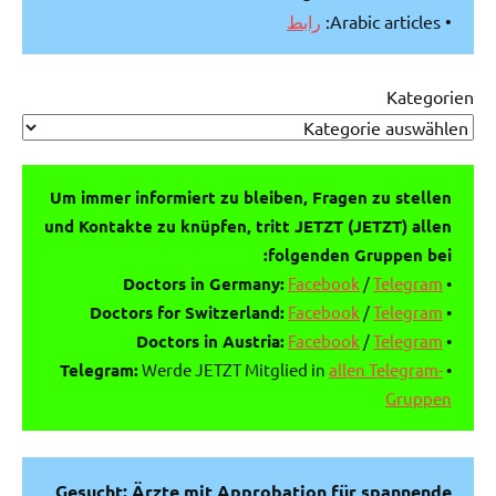
رابط
• Arabic articles:
Kategorien
Um immer informiert zu bleiben, Fragen zu stellen
und Kontakte zu knüpfen, tritt JETZT (JETZT) allen
folgenden Gruppen bei:
Doctors in Germany:
Facebook
/
Telegram
•
Doctors for Switzerland:
Facebook
/
Telegram
•
Doctors in Austria:
Facebook
/
Telegram
•
Telegram:
Werde JETZT Mitglied in
allen Telegram-
•
Gruppen
Gesucht: Ärzte mit Approbation für spannende