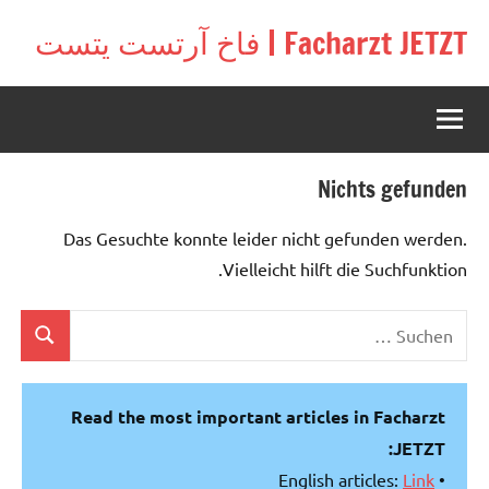
Zu
Facharzt JETZT | فاخ آرتست يتست
Inhal
Free
springe
interactive
community
for
doctors
Nichts gefunden
in
Germany,
Das Gesuchte konnte leider nicht gefunden werden.
Switzerland,
and
Vielleicht hilft die Suchfunktion.
Austria
Suchen
Suchen
nach:
Read the most important articles in Facharzt
JETZT:
Link
• English articles: