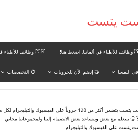
نيا. اضغط هنا!
🇨🇭 وظائف للأطباء في سويسرا. اضغط هنا!
🤝 إنضم الآن للجروبات
🥼 التخصصات
اسم الموقع يعني باللغة الألمانية: “أخصائي الآن”. موقع فاخ آرتست يتست يتضمن أكثر من 120 جروباً على الفيسبوك والتيليجرام لكل
ً 🙂 بنتعلم مع بعض وبنساعد بعض.الانضمام إلينا ولمجموعاتنا مجاني
ت يتست على الفيسبوك والتيليجرام.