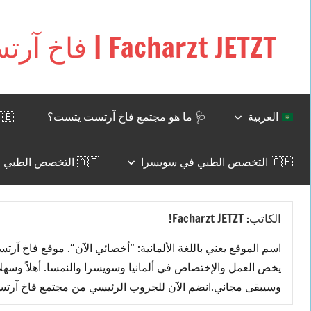
التجاوز
إلى
Facharzt JETZT | فاخ آرتست يتست
المحتوى
Free
interactive
community
for
العربية
🩺 ما هو مجتمع فاخ آرتست يتست؟
🇩🇪 وظائف للأطباء في ألما
doctors
in
🇨🇭 التخصص الطبي في سويسرا
🇦🇹 التخصص الطبي في النمسا
Germany,
Switzerland,
and
الكاتب:
Facharzt JETZT!
Austria
يخص العمل والإختصاص في ألمانيا وسويسرا والنمسا. أهلاً وسهلا
وسيبقى مجاني.انضم الآن للجروب الرئيسي من مجتمع فاخ آرتس