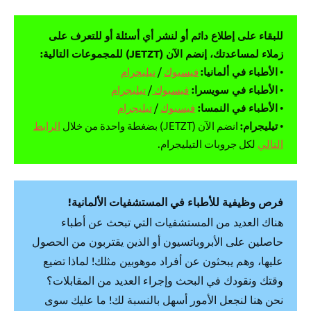
للبقاء على إطلاع دائم أو لنشر أي أسئلة أو للتعرف على
زملاء لمساعدتك، إنضم الآن (JETZT) للمجموعات التالية:
•
الأطباء في ألمانيا:
فيسبوك
/
تيليجرام
•
الأطباء في سويسرا:
فيسبوك
/
تيليجرام
•
الأطباء في النمسا:
فيسبوك
/
تيليجرام
•
تيليجرام:
انضم الآن (JETZT) بضغطة واحدة من خلال
الرابط
التالي
لكل جروبات التيليجرام.
فرص وظيفية للأطباء في المستشفيات الألمانية!
هناك العديد من المستشفيات التي تبحث عن أطباء
حاصلين على الأبروباتسيون أو الذين يقتربون من الحصول
عليها، وهم يبحثون عن أفراد موهوبين مثلك! لماذا تضيع
وقتك ونقودك في البحث وإجراء العديد من المقابلات؟
نحن هنا لنجعل الأمور أسهل بالنسبة لك! ما عليك سوى