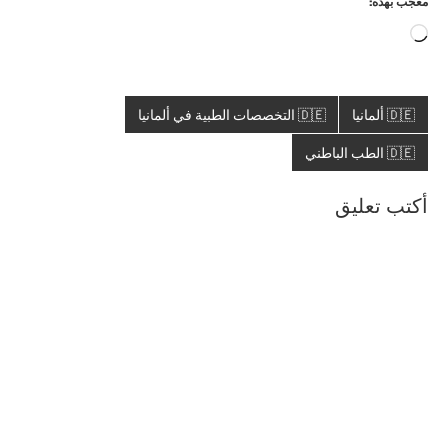
معجب بهذه:
جاري
التحميل…
🇩🇪 ألمانيا
🇩🇪 التخصصات الطبية في ألمانيا
🇩🇪 الطب الباطني
أكتب تعليق