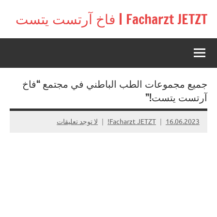
لتجاوز
Facharzt JETZT | فاخ آرتست يتست
لى
Free
لمحتوى
interactive
community
for
doctors
جميع مجموعات الطب الباطني في مجتمع “فاخ
in
Germany,
آرتست يتست!”
Switzerland,
and
16.06.2023
Facharzt JETZT!
لا توجد تعليقات
Austria