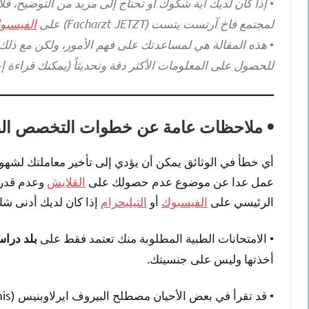
•
إذا كان لديك أية شكوك أو تحتاج إلى مزيد من التوضيح، ف
لمجتمع فاخ آرتست يتست (Facharzt JETZT) على
الفيسبو
•
هذه المقالة هي لمساعدتك على فهم الأمور، ولكن مع ذلك، 
للحصول على المعلومات الأكثر دقة وتحديثاً (يمكنك قراءة إ
• ملاحظات عامة عن خطوات التخصص الطب
أي خطأ في الوثائق يمكن أن يؤدي إلى تأخير معاملتك لشهور
عمل عدا عن موضوع عدم حصولك على
القلايش
وعدم قدرت
الرئيسي على
الفيسبوك
أو
التيليحرام
إذا كان لديك أدنى شك
• الامتحانات الطبية المطلوبة منك تعتمد فقط على
بلد درا
أخذتها وليس على جنسيتك.