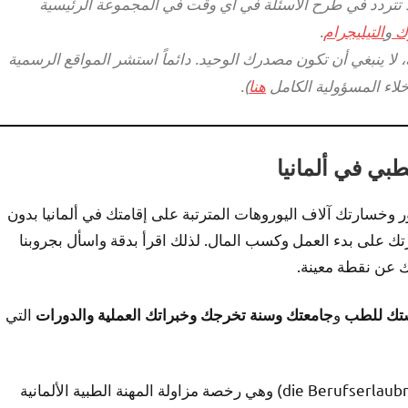
لا تتردد في طرح الأسئلة في أي وقت في المجموعة الرئيسية
ك
و
التيليجرام
.
لا ينبغي أن تكون مصدرك الوحيد. دائماً استشر المواقع الرسمية
خلاء المسؤولية الكامل
هنا
).
ي في ألمانيا
 وخسارتك آلاف اليوروهات المترتبة على إقامتك في ألمانيا بدون
ك على بدء العمل وكسب المال. لذلك اقرأ بدقة واسأل بجروبنا
 عن نقطة معينة.
و
التي
ستك للطب
جامعتك
وسنة تخرجك وخبراتك العملية
والدورات
• قد تقرأ في بعض الأحيان مصطلح البيروف ايرلاوبنيس (die Berufserlaubnis) وهي رخصة مزاولة المهنة الطبية الألمانية