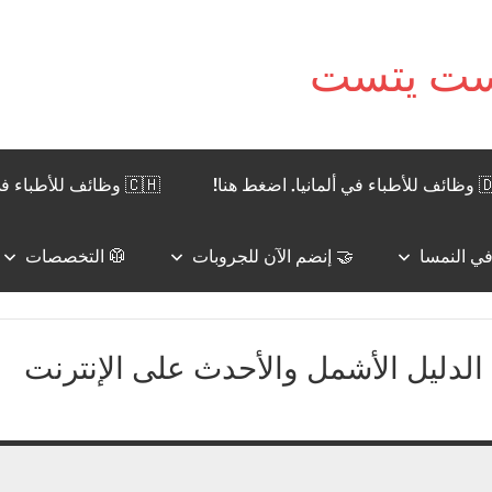
نيا. اضغط هنا!
🇨🇭 وظائف للأطباء في سويسرا. اضغط هنا!
🤝 إنضم الآن للجروبات
🥼 التخصصات
لدليل الأشمل والأحدث على الإنترنت