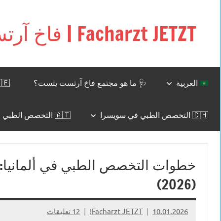
التجاوز
إلى
Facharzt JETZT | فاخ آرتست يتست
المحتوى
Free
interactive
community
for
العربية
🩺 ما هو مجتمع فاخ آرتست يتست؟
🇩🇪 وظائف للأطباء في ألما
doctors
in
🇨🇭 التخصص الطبي في سويسرا
🇦🇹 التخصص الطبي في النمسا
Germany,
Switzerland,
and
Austria
خطوات التخصص الطبي في ألمانيا: ا
(2026)
10.01.2026
Facharzt JETZT!
12 تعليقات