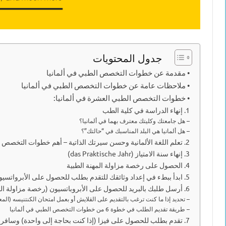
جدول المحتويات
• مقدمة عن خطوات التخصص الطبي في ألمانيا
• ملاحظات عامة عن خطوات التخصص الطبي في ألمانيا
• خطوات التخصص الطبي العشرة في ألمانيا:
1. إنهاء الدراسة في كلية الطب
– هل جامعتك وكليتك معترف بهما في ألمانيا؟
– هل ألمانيا هي البلد المناسبك في “حالتك”؟
2. تعلم اللغة الألمانية وحسن سيرتك الذاتية – أهم خطوات التخصص الطبي في ألمانيا
3. إنهاء سنة الامتياز (das Praktische Jahr)
4. الحصول على رخصة مزاولة المهنة الطبية
5. ابدأ ببطء في إعداد وثائقك للتقدم بطلب للحصول على الأبرواتسيون (die Approbation)
6. أرسل طلبك بالبريد للحصول على الأبروباتسيون (رخصة مزاولة المهنة الطبية الألمانية الدائمة) (die Approbation)
– تحديد إذا ما كنت ترغب بالتقديم على القلايش أو بعمل امتحان الكنتنيسه (المع
– طريقة تقديم الطلب في خطوة 6 من خطوات التخصص الطبي في ألمانيا
7. تقدم بطلب للحصول على فيزا (إذا كنت بحاجة إلى واحدة) وسافر إلى ألمانيا