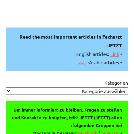
Read the most important articles in Facharzt
JETZT:
Link
• English articles:
رابط
• Arabic articles:
Kategorien
Um immer informiert zu bleiben, Fragen zu stellen
und Kontakte zu knüpfen, tritt JETZT (JETZT) allen
folgenden Gruppen bei:
Doctors in Germany:
Facebook
/
Telegram
•