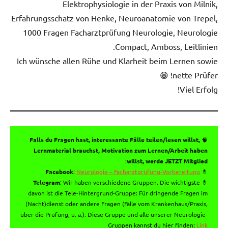
Elektrophysiologie in der Praxis von Milnik,
Erfahrungsschatz von Henke, Neuroanatomie von Trepel,
1000 Fragen Facharztprüfung Neurologie, Neurologie
Compact, Amboss, Leitlinien.
Ich wünsche allen Rühe und Klarheit beim Lernen sowie
nette Prüfer! 😁
Viel Erfolg!
Falls du Fragen hast, interessante Fälle teilen/lesen willst,
🧠
Lernmaterial brauchst, Motivation zum Lernen/Arbeit haben
:
willst, werde JETZT Mitglied
Facebook
:
Neurologie – Facharztprüfung-Vorbereitung
💊
Telegram
: Wir haben verschiedene Gruppen. Die wichtigste
💊
davon ist die Tele-Hintergrund-Gruppe: Für dringende Fragen im
(Nacht)dienst oder andere Fragen (Fälle vom Krankenhaus/Praxis,
über die Prüfung, u. a.). Diese Gruppe und alle unserer Neurologie-
Gruppen kannst du hier finden:
Link