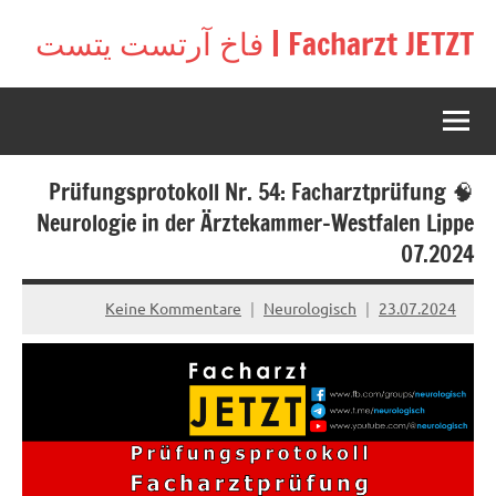
Zu
Facharzt JETZT | فاخ آرتست يتست
Inhal
Free
springe
interactive
community
for
doctors
🧠 Prüfungsprotokoll Nr. 54: Facharztprüfung
in
Germany,
Neurologie in der Ärztekammer-Westfalen Lippe
Switzerland,
07.2024
and
Austria
Keine Kommentare
Neurologisch
23.07.2024