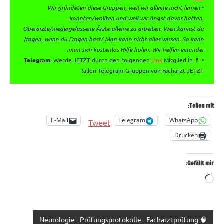
Wir gründeten diese Gruppen, weil wir alleine nicht lernen
•
konnten/wollten und weil wir Angst davor hatten,
Oberärzte/niedergelassene Ärzte alleine zu arbeiten. Wen kannst du
fragen, wenn du Fragen hast? Man kann nicht alles wissen. So kann
.
man sich kostenlos Hilfe holen. Wir helfen einander
Telegram
: Werde JETZT durch den folgenden
Link
Mitglied in
• 💊
allen Telegram-Gruppen von Facharzt JETZT!
Teilen mit:
E-Mail
Telegram
WhatsApp
Tweet
Drucken
Gefällt mir:
Wird
geladen …
🧠 Neurologie - Prüfungsprotokolle - Facharztprüfung