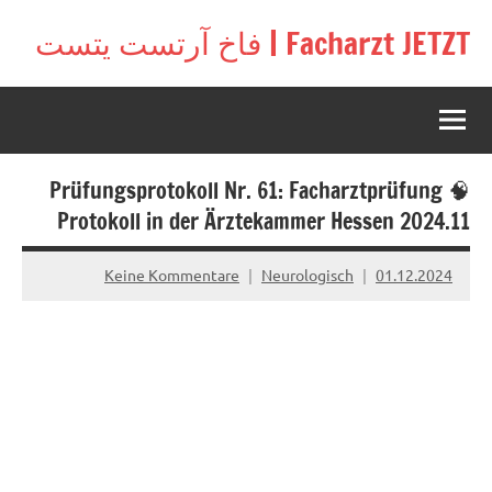
Zu
Facharzt JETZT | فاخ آرتست يتست
Inhal
Free
springe
interactive
community
for
doctors
🧠 Prüfungsprotokoll Nr. 61: Facharztprüfung
in
Germany,
Protokoll in der Ärztekammer Hessen 2024.11
Switzerland,
and
Keine Kommentare
Neurologisch
01.12.2024
Austria