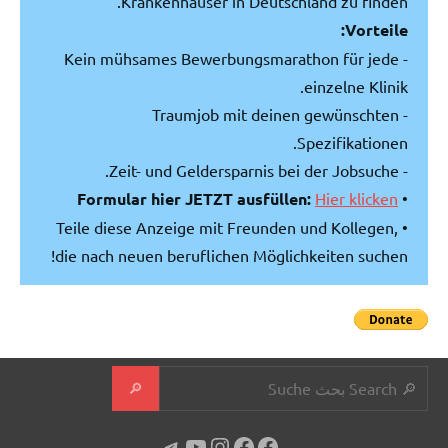
Krankenhäuser in Deutschland zu finden.
Vorteile:
- Kein mühsames Bewerbungsmarathon für jede
einzelne Klinik.
- Traumjob mit deinen gewünschten
Spezifikationen.
- Zeit- und Geldersparnis bei der Jobsuche.
Formular hier JETZT ausfüllen:
Hier klicken
•
• Teile diese Anzeige mit Freunden und Kollegen,
die nach neuen beruflichen Möglichkeiten suchen!
Suchen
🔎
Telegram
YouTube
Instagram
Facebook
Facebook