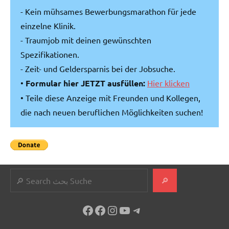
- Kein mühsames Bewerbungsmarathon für jede
einzelne Klinik.
- Traumjob mit deinen gewünschten
Spezifikationen.
- Zeit- und Geldersparnis bei der Jobsuche.
•
Formular hier JETZT ausfüllen:
Hier klicken
• Teile diese Anzeige mit Freunden und Kollegen,
die nach neuen beruflichen Möglichkeiten suchen!
Suchen
🔎
Facebook
Facebook
Instagram
YouTube
Telegram