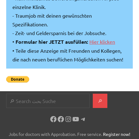
einzelne Klinik.
- Traumjob mit deinen gewünschten
Spezifikationen.
- Zeit- und Geldersparnis bei der Jobsuche.
•
Formular hier JETZT ausfüllen:
Hier klicken
• Teile diese Anzeige mit Freunden und Kollegen,
die nach neuen beruflichen Möglichkeiten suchen!
Suchen
🔎
Facebook
Facebook
Instagram
YouTube
Telegram
Jobs for doctors with Approbation. Free service.
Register now!