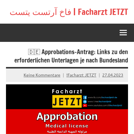
Zu
Facharzt JETZT | فاخ آرتست يتست
Inhal
Free
springe
interactive
community
for
doctors
🇩🇪 Approbations-Antrag: Links zu den
in
Germany,
erforderlichen Unterlagen je nach Bundesland
Switzerland,
and
Keine Kommentare
Facharzt JETZT!
27.04.2023
Austria