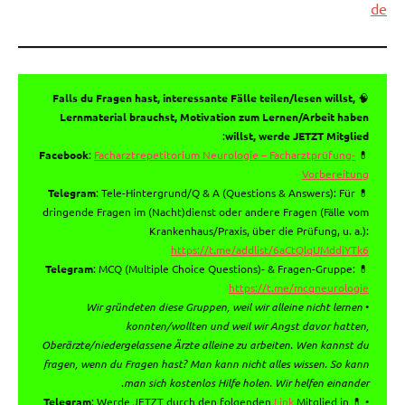
de
Falls du Fragen hast, interessante Fälle teilen/lesen willst,
🧠
Lernmaterial brauchst, Motivation zum Lernen/Arbeit haben
:
willst, werde JETZT Mitglied
Facebook
:
Facharztrepetitorium Neurologie – Facharztprüfung-
💊
Vorbereitung
Telegram
: Tele-Hintergrund/Q & A (Questions & Answers): Für
💊
dringende Fragen im (Nacht)dienst oder andere Fragen (Fälle vom
Krankenhaus/Praxis, über die Prüfung, u. a.):
https://t.me/addlist/6aCtQlqUMddiYTk6
Telegram
: MCQ (Multiple Choice Questions)- & Fragen-Gruppe:
💊
https://t.me/mcqneurologie
Wir gründeten diese Gruppen, weil wir alleine nicht lernen
•
konnten/wollten und weil wir Angst davor hatten,
Oberärzte/niedergelassene Ärzte alleine zu arbeiten. Wen kannst du
fragen, wenn du Fragen hast? Man kann nicht alles wissen. So kann
.
man sich kostenlos Hilfe holen. Wir helfen einander
Telegram
: Werde JETZT durch den folgenden
Link
Mitglied in
• 💊