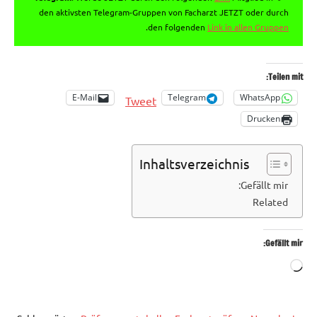
den aktivsten Telegram-Gruppen von Facharzt JETZT oder durch
.
den folgenden
Link in allen Gruppen
Teilen mit:
E-Mail
Telegram
WhatsApp
Tweet
Drucken
Inhaltsverzeichnis
Gefällt mir:
Related
Gefällt mir:
Wird
geladen …