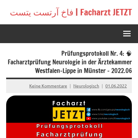
Zu
Facharzt JETZT | فاخ آرتست يتست
Inhal
Free
springe
interactive
community
for
doctors
🧠 Prüfungsprotokoll Nr. 4:
in
Germany,
Facharztprüfung Neurologie in der Ärztekammer
Switzerland,
Westfalen-Lippe in Münster – 2022.06
and
Austria
Keine Kommentare
Neurologisch
01.06.2022