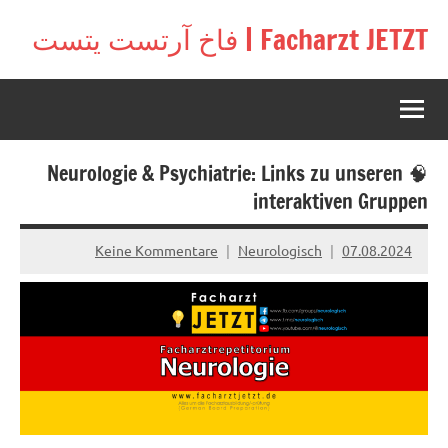
Zu
Facharzt JETZT | فاخ آرتست يتست
Inhal
Free
springe
interactive
community
for
doctors
🧠 Neurologie & Psychiatrie: Links zu unseren
in
Germany,
interaktiven Gruppen
Switzerland,
and
Keine Kommentare
Neurologisch
07.08.2024
Austria