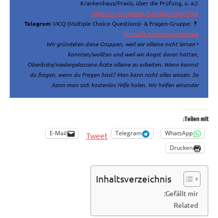
Krankenhaus/Praxis, über die Prüfung, u. a.):
https://t.me/addlist/6aCtQlqUMddiYTk6
Telegram
: MCQ (Multiple Choice Questions)- & Fragen-Gruppe:
💊
https://t.me/mcqneurologie
Wir gründeten diese Gruppen, weil wir alleine nicht lernen
•
konnten/wollten und weil wir Angst davor hatten,
Oberärzte/niedergelassene Ärzte alleine zu arbeiten. Wenn kannst
du fragen, wenn du Fragen hast? Man kann nicht alles wissen. So
.
kann man sich kostenlos Hilfe holen. Wir helfen einander
Teilen mit:
E-Mail
Telegram
WhatsApp
Tweet
Drucken
Inhaltsverzeichnis
Gefällt mir:
Related