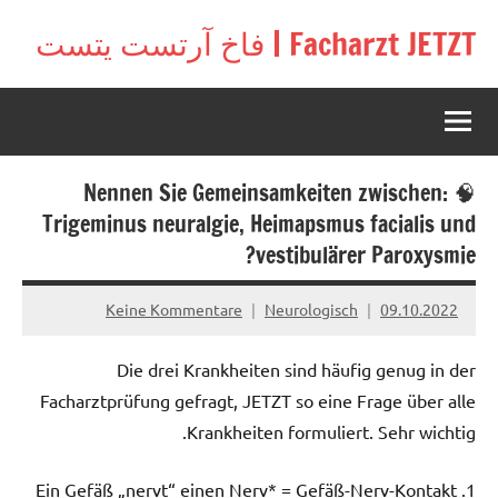
Zu
Facharzt JETZT | فاخ آرتست يتست
Inhal
Free
springe
interactive
community
for
doctors
🧠 Nennen Sie Gemeinsamkeiten zwischen:
in
Germany,
Trigeminus neuralgie, Heimapsmus facialis und
Switzerland,
vestibulärer Paroxysmie?
and
Austria
Keine Kommentare
Neurologisch
09.10.2022
Die drei Krankheiten sind häufig genug in der
Facharztprüfung gefragt, JETZT so eine Frage über alle
Krankheiten formuliert. Sehr wichtig.
1. Ein Gefäß „nervt“ einen Nerv* = Gefäß-Nerv-Kontakt