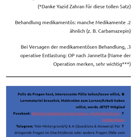
(*Danke Yazid Zahran für diese tollen Satz)
2. Behandlung medikamentös: manche Medikamente
ähnlich (z. B. Carbamazepin)
3. Bei Versagen der medikamentösen Behandlung,
operative Entlastung: OP nach Jannetta (Name der
Operation merken, sehr wichtig***)
Falls du Fragen hast, interessante Fälle teilen/lesen willst,
🧠
Lernmaterial brauchst, Motivation zum Lernen/Arbeit haben
:
willst, werde JETZT Mitglied
Facebook
:
Facharztrepetitorium Neurologie – Facharztprüfung-
💊
Vorbereitung
Telegram
: Tele-Hintergrund/Q & A (Questions & Answers): Für
💊
dringende Fragen im (Nacht)dienst oder andere Fragen (Fälle vom