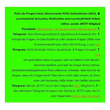
Falls du Fragen hast, interessante Fälle teilen/lesen willst,
🧠
Lernmaterial brauchst, Motivation zum Lernen/Arbeit haben
:
willst, werde JETZT Mitglied
Facebook
:
Neurologie – Facharztprüfung-Vorbereitung
💊
Telegram
: Tele-Hintergrund/Q & A (Questions & Answers): Für
💊
dringende Fragen im (Nacht)dienst oder andere Fragen (Fälle vom
Krankenhaus/Praxis, über die Prüfung, u. a.):
Link
Telegram
: MCQ (Multiple Choice Questions)- & Fragen-Gruppe:
💊
Link
Wir gründeten diese Gruppen, weil wir alleine nicht lernen
•
konnten/wollten und weil wir Angst davor hatten,
Oberärzte/niedergelassene Ärzte alleine zu arbeiten. Wen kannst du
fragen, wenn du Fragen hast? Man kann nicht alles wissen. So kann
.
man sich kostenlos Hilfe holen. Wir helfen einander
Telegram
: Werde JETZT durch den folgenden
Link
Mitglied in
• 💊
den aktivsten Telegram-Gruppen von Facharzt JETZT oder durch
.
den folgenden
Link in allen Gruppen