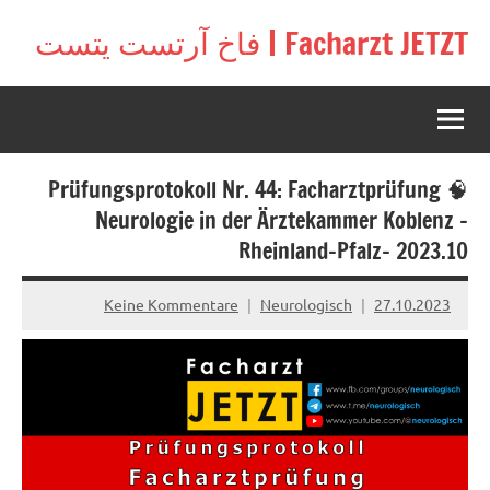
Zu
Facharzt JETZT | فاخ آرتست يتست
Inhal
Free
springe
interactive
community
for
doctors
🧠 Prüfungsprotokoll Nr. 44: Facharztprüfung
in
Germany,
Neurologie in der Ärztekammer Koblenz –
Switzerland,
Rheinland-Pfalz– 2023.10
and
Austria
Keine Kommentare
Neurologisch
27.10.2023