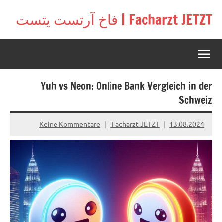
Zu
Facharzt JETZT | فاخ آرتست يتست
Inhal
Free
springe
interactive
community
for
doctors
Yuh vs Neon: Online Bank Vergleich in der
in
Germany,
Schweiz
Switzerland,
and
Keine Kommentare
Facharzt JETZT!
13.08.2024
Austria