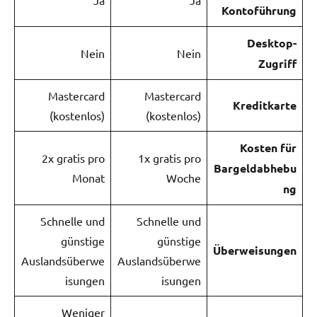
Kontoführung
Desktop-
Nein
Nein
Zugriff
Mastercard
Mastercard
Kreditkarte
(kostenlos)
(kostenlos)
Kosten für
2x gratis pro
1x gratis pro
Bargeldabhebu
Monat
Woche
ng
Schnelle und
Schnelle und
günstige
günstige
Überweisungen
Auslandsüberwe
Auslandsüberwe
isungen
isungen
Weniger