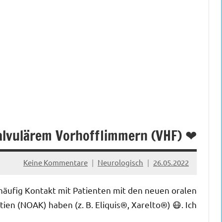
❤ NOAK-Dosierung bei nicht valvulärem Vorhofflimmern (VHF)
Keine Kommentare
Neurologisch
26.05.2022
 häufig Kontakt mit Patienten mit den neuen oralen
en (NOAK) haben (z. B. Eliquis®, Xarelto®) 😷. Ich […]