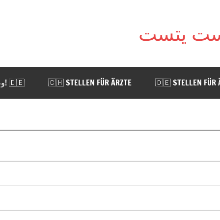
🇩🇪 !وظائف للأطباء في ألمانيا. اضغط هنا
🇨🇭 STELLEN FÜR ÄRZTE
🇩🇪 STELLEN FÜR 
RREICH
🇨🇭 ARBEIT IN SCHWEIZ
🇩🇪 ARBEIT IN 
💌 KONTAKT
📹 YOUTUBE
Alle Artikel/Beiträge/Posts in