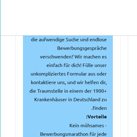
Es gibt zahlreiche Krankenhäuser,
die nach qualifizierten Ärzten mit
Approbation oder kurz davor
suchen. Warum Zeit und Geld für
die aufwendige Suche und endlose
Bewerbungsgespräche
verschwenden? Wir machen es
einfach für dich! Fülle unser
unkompliziertes Formular aus oder
kontaktiere uns, und wir helfen dir,
die Traumstelle in einem der 1900+
Krankenhäuser in Deutschland zu
finden.
Vorteile:
- Kein mühsames
Bewerbungsmarathon für jede