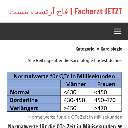
Zu
Facharzt JETZT | فاخ آرتست يتست
Inhal
Free
springe
interactive
community
for
doctors
Kategorie:
♥️ Kardiologie
in
Germany,
Alle Beiträge über die Kardiologie findest du hier
Switzerland,
and
Austria
Normalwerte für die QTc-Zeit in Millisekunden
❤ Normalwerte für die QTc-Zeit in Millisekunden