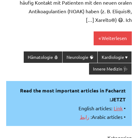
häufig Kontakt mit Patienten mit den neuen oralen
Antikoagulantien (NOAK) haben (z. B. Eliquis®,
Xarelto®) 😷. Ich […]
Weiterlesen
🩸 Hämatologie
🧠 Neurologie
♥️ Kardiologie
🩺 Innere Medizin
Read the most important articles in Facharzt
JETZT:
Link
• English articles:
رابط
• Arabic articles:
Kategorien