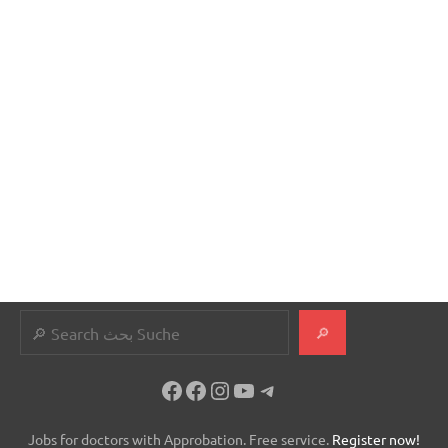
Suchen
🔎
Facebook
Facebook
Instagram
YouTube
Telegram
Jobs for doctors with Approbation. Free service.
Register now!